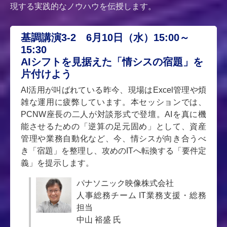
現する実践的なノウハウを伝授します。
基調講演3-2 6月10日（水）15:00～
15:30
AIシフトを見据えた「情シスの宿題」を
片付けよう
AI活用が叫ばれている昨今、現場はExcel管理や煩
雑な運用に疲弊しています。本セッションでは、
PCNW座長の二人が対談形式で登壇。AIを真に機
能させるための「逆算の足元固め」として、資産
管理や業務自動化など、今、情シスが向き合うべ
き「宿題」を整理し、攻めのITへ転換する「要件定
義」を提示します。
パナソニック映像株式会社
人事総務チーム IT業務支援・総務
担当
中山 裕盛 氏