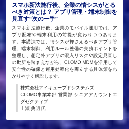
スマホ新法施行後、企業の情シスがとる
べき対策とは？ アプリ管理・端末制御を
見直す“次の一手”
スマホ新法施行後、企業のモバイル運用では、ア
プリ配布や端末利用の前提が変わりつつありま
す。本講演では、情シスが押さえるべきアプリ管
理、端末制御、利用ルール整備の実務ポイントを
整理し、想定外アプリの混入リスクや設定見直し
の勘所を踏まえながら、CLOMO MDMを活用して
安全性の確保と運用効率化を両立する具体策をわ
かりやすく解説します。
株式会社アイキューブドシステムズ
CLOMO事業本部 営業部 シニアアカウントエ
グゼクティブ
上瀬 典明 氏