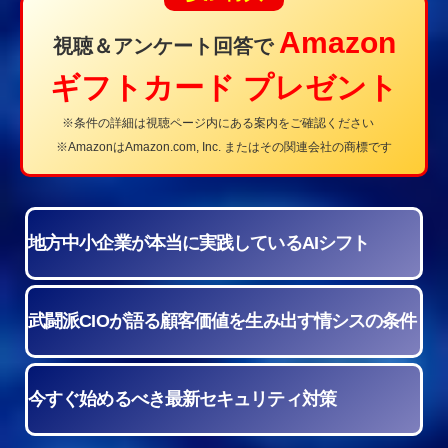
Amazon
視聴＆アンケート回答で
ギフトカード プレゼント
※条件の詳細は視聴ページ内にある案内をご確認ください
※AmazonはAmazon.com, Inc. またはその関連会社の商標です
地方中小企業が
本当に実践している
AIシフト
武闘派CIOが語る
顧客価値を生み出す
情シスの条件
今すぐ始めるべき
最新セキュリティ
対策