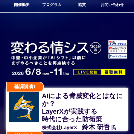
開催概要
プログラム
協賛
お問い合わせ
基調講演1
AIによる脅威変化とはなに
か？
LayerXが実践する
時代に合った防衛策
鈴木 研吾
株式会社LayerX
氏