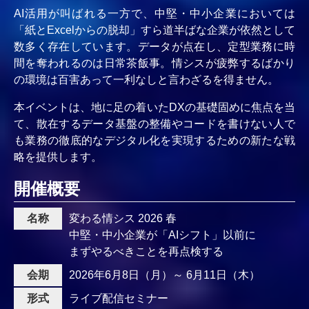
AI活用が叫ばれる一方で、中堅・中小企業においては
「紙とExcelからの脱却」すら道半ばな企業が依然として
数多く存在しています。データが点在し、定型業務に時
間を奪われるのは日常茶飯事。情シスが疲弊するばかり
の環境は百害あって一利なしと言わざるを得ません。
本イベントは、地に足の着いたDXの基礎固めに焦点を当
て、散在するデータ基盤の整備やコードを書けない人で
も業務の徹底的なデジタル化を実現するための新たな戦
略を提供します。
開催概要
名称
変わる情シス 2026 春
中堅・中小企業が「AIシフト」以前に
まずやるべきことを再点検する
会期
2026年6月8日（月）～ 6月11日（木）
形式
ライブ配信セミナー