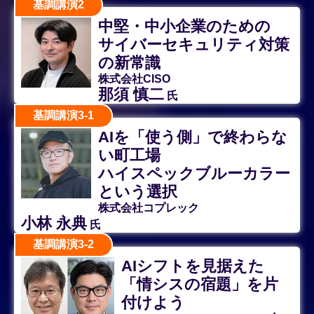
基調講演2
中堅・中小企業のための
サイバーセキュリティ対策
の新常識
株式会社CISO
那須 慎二
氏
基調講演3-1
AIを「使う側」で終わらな
い町工場
ハイスペックブルーカラー
という選択
株式会社コプレック
小林 永典
氏
基調講演3-2
AIシフトを見据えた
「情シスの宿題」を片
付けよう