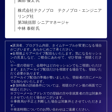
園部 優太 氏
株式会社テクノプロ テクノプロ・エンジニア
リング社
第3統括部 シニアマネージャ
中林 泰樹 氏
●講演者、プログラム内容、タイムテーブルが変更になる場合
がございます。あらかじめご了承ください。
●会期後よりアーカイブ配信もいたします。気になるセッショ
ンの見直しなど、ご都合にあわせて、ぜひ登録・視聴くださ
い。
※一度の登録で、会期中はどのセッションでもご視聴いただけ
ます。またアーカイブ配信だけを視聴する場合でも、登録いた
だく必要があります。
※アーカイブ配信の準備が整いましたら、登録者の方にメール
でお知らせいたします。
●参加特典の詳細条件については、視聴ログイン後の画面でご
確認ください。
※フリーメールアドレスでの登録の方や非就業者の方は対象外
とさせていただく場合がございます。
※事務局が不正と判断した場合は対象外とさせていただきま
す。
※発送時期についてのお問い合わせはご遠慮ください。