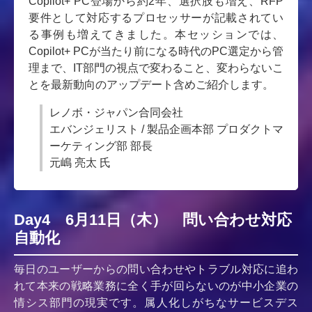
Copilot+ PC登場から約2年、選択肢も増え、RFP
要件として対応するプロセッサーが記載されてい
る事例も増えてきました。本セッションでは、
Copilot+ PCが当たり前になる時代のPC選定から管
理まで、IT部門の視点で変わること、変わらないこ
とを最新動向のアップデート含めご紹介します。
レノボ・ジャパン合同会社
エバンジェリスト / 製品企画本部 プロダクトマ
ーケティング部 部長
元嶋 亮太 氏
Day4 6月11日（木） 問い合わせ対応
自動化
毎日のユーザーからの問い合わせやトラブル対応に追わ
れて本来の戦略業務に全く手が回らないのが中小企業の
情シス部門の現実です。属人化しがちなサービスデス