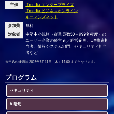
主催
ITmedia エンタープライズ
ITmedia ビジネスオンライン
キーマンズネット
参加費
無料
対象者
中堅中小規模（従業員数50～999名程度）の
ユーザー企業の経営者／経営企画、DX推進担
当者、情報システム部門、セキュリティ担当
者など
※申込の締切は 2026年6月11日（木）14:00 までとなります。
プログラム
セキュリティ
AI活用