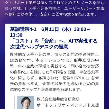
ク・サポート業務は情シスの時間と心のリソースを最も
奪う領域。IT人手不足を前提に、ユーザーサポート業務
を劇的に効率化し、安定的に回す極意を解説します。
基調講演4-1 6月11日（木）13:00～
13:30
「コスト」を「資産」へ。AIで実現する
次世代ヘルプデスクの極意
慢性的な人手不足の中、情シス部門の生産性向上
は急務です。本セッションでは、船井総研が中
堅・中小企業の現場で実践する「問い合わせ対応
の自動化」を軸にしたDX戦略を公開。単なる効率
化に留まらず、蓄積された「情報の宝の山」を未
来の資産へ変え、企業の競争力を高めるための具
体的なステップと最新事例を解説します。
株式会社船井総合研究所
ポートフォリオマネジメント支援