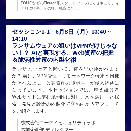
FOLIOなどのFintech系スタートアップにてセキュリティ
全般に従事。その後、現職に至る。
セッション1-1 6月8日（月）13:40～
14:10
ランサムウェアの狙いはVPNだけじゃな
い！？ AIと実現する、Web資産の把握
＆脆弱性対策の内製化術
ランサムウェアと聞いて、何を思い浮かべます
か？ 実は、VPN管理・リモートワーク端末と同様
かそれ以上に「公開資産の脆弱性」が侵入経路に
なっています。本セッションでは、増え続ける
Webサイトに潜む脆弱性に対し、AIを活用した探
索・発見と診断の内製化で立ち向かうアプローチ
をご紹介します。
株式会社エーアイセキュリティラボ
事業企画部 ディレクター