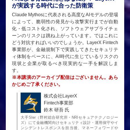
が実践する時代に合った防衛策
Claude Mythosに代表される高度なAIモデルの登場
によって、脆弱性の発見から攻撃実行までが自動
化・低コスト化され、ソフトウェアサプライチェ
ーンのリスクは跳ね上がっています。ではこれに
どう対抗すればいいのでしょうか。LayerX Fintech
事業部が、金融規制下で実践してきたセキュリテ
ィ体制をベースに、AI時代に生じているリスクの
現状と企業が取るべき現実的な一手を解説しま
す。
※本講演のアーカイブ配信はございません。あら
かじめご了承ください。
株式会社LayerX
Fintech事業部
鈴木 研吾 氏
大手SIer（野村総合研究所・NRIセキュアテクノロジー
ズ）にて金融機関向けセキュリティ設計・運用保守やイ
ンシデントレスポンスを担当後、マネーフォワードや