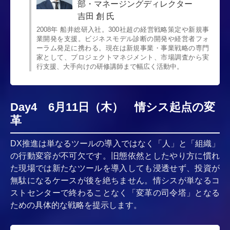
部・マネージングディレクター
吉田 創 氏
2008年 船井総研入社。300社超の経営戦略策定や新規事
業開発を支援。ビジネスモデル診断の開発や経営者フォ
ーラム発足に携わる。現在は新規事業・事業戦略の専門
家として、プロジェクトマネジメント、市場調査から実
行支援、大手向けの研修講師まで幅広く活動中。
Day4 6月11日（木） 情シス起点の変
革
DX推進は単なるツールの導入ではなく「人」と「組織」
の行動変容が不可欠です。旧態依然としたやり方に慣れ
た現場では新たなツールを導入しても浸透せず、投資が
無駄になるケースが後を絶ちません。情シスが単なるコ
ストセンターで終わることなく「変革の司令塔」となる
ための具体的な戦略を提示します。