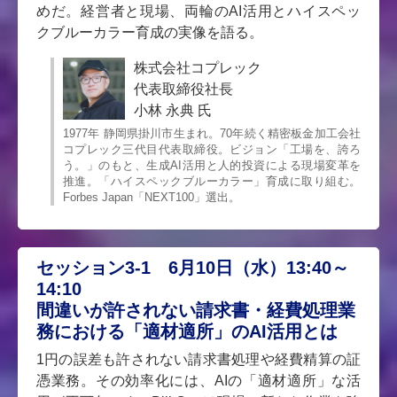
めだ。経営者と現場、両輪のAI活用とハイスペッ
クブルーカラー育成の実像を語る。
株式会社コプレック
代表取締役社長
小林 永典 氏
1977年 静岡県掛川市生まれ。70年続く精密板金加工会社
コプレック三代目代表取締役。ビジョン「工場を、誇ろ
う。」のもと、生成AI活用と人的投資による現場変革を
推進。「ハイスペックブルーカラー」育成に取り組む。
Forbes Japan「NEXT100」選出。
セッション3-1 6月10日（水）13:40～
14:10
間違いが許されない請求書・経費処理業
務における「適材適所」のAI活用とは
1円の誤差も許されない請求書処理や経費精算の証
憑業務。その効率化には、AIの「適材適所」な活