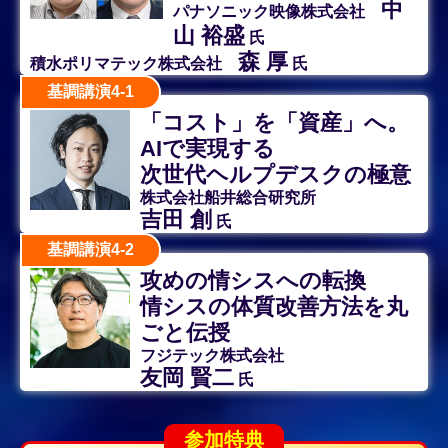
中
パナソニック映像株式会社
山 裕盛
氏
森 厚
積水ポリマテック株式会社
氏
基調講演4-1
「コスト」を「資産」へ。
AIで実現する
次世代ヘルプデスクの極意
株式会社船井総合研究所
吉田 創
氏
基調講演4-2
攻めの情シスへの転換
情シスの体質改善方法を丸
ごと伝授
フジテック株式会社
友岡 賢二
氏
参加特典