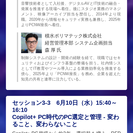
音響技術者として入社後、デジタルAVとIT技術の融合・
発展を推進する現場へ着任。後にスタジオ業務のマネジ
メント、映像アーカイブ担当を歴任し、2014年より現
職。2020年から情報セキュリティ実務も兼務し、2025年
よりPCNW座長へ着任。
積水ポリマテック株式会社
経営管理本部 システム企画担当
森 厚 氏
制御システムの設計・開発の経験を経て、現職ではセキ
ュリティおよびインフラ基盤の整備を担う。社内情シス
としてIT教育やツール導入による業務効率化を推進する
傍ら、2025年より「PCNW座長」を務め、企業を超えた
知見の共有と連帯に注力している。
セッション3-3 6月10日（水）15:40～
16:10
Copilot+ PC時代のPC選定と管理 - 変わ
ること、変わらないこと