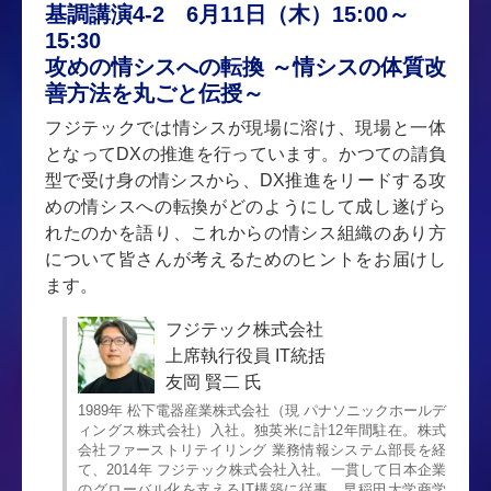
基調講演4-2 6月11日（木）15:00～
15:30
攻めの情シスへの転換 ～情シスの体質改
善方法を丸ごと伝授～
フジテックでは情シスが現場に溶け、現場と一体
となってDXの推進を行っています。かつての請負
型で受け身の情シスから、DX推進をリードする攻
めの情シスへの転換がどのようにして成し遂げら
れたのかを語り、これからの情シス組織のあり方
について皆さんが考えるためのヒントをお届けし
ます。
フジテック株式会社
上席執行役員 IT統括
友岡 賢二 氏
1989年 松下電器産業株式会社（現 パナソニックホールデ
ィングス株式会社）入社。独英米に計12年間駐在。株式
会社ファーストリテイリング 業務情報システム部長を経
て、2014年 フジテック株式会社入社。一貫して日本企業
のグローバル化を支えるIT構築に従事。早稲田大学商学