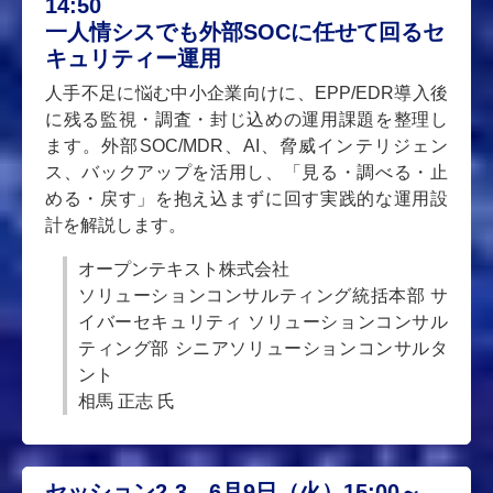
14:50
一人情シスでも外部SOCに任せて回るセ
キュリティー運用
人手不足に悩む中小企業向けに、EPP/EDR導入後
に残る監視・調査・封じ込めの運用課題を整理し
ます。外部SOC/MDR、AI、脅威インテリジェン
ス、バックアップを活用し、「見る・調べる・止
める・戻す」を抱え込まずに回す実践的な運用設
計を解説します。
オープンテキスト株式会社
ソリューションコンサルティング統括本部 サ
イバーセキュリティ ソリューションコンサル
ティング部 シニアソリューションコンサルタ
ント
相馬 正志 氏
セッション2-3 6月9日（火）15:00～