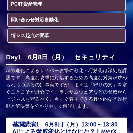
PC/IT資産管理
問い合わせ対応自動化
情シス起点の変革
Day1 6月8日（月） セキュリティ
AIの進化によるサイバー攻撃の激化・巧妙化は深刻な課
題です。高度な攻撃に対処するための高度な対策が求め
られつつあるのは事実ですが、まずは「守りの穴」を塞
ぐことこそが肝心です。ランサムウェアなどの脅威から
ビジネスを守るべく、今すぐ着手できる具体的な基礎行
動と解決策を分かりやすく解説します。
基調講演1 6月8日（月）13:00～13:30
AIによる脅威変化とはなにか？ LayerX