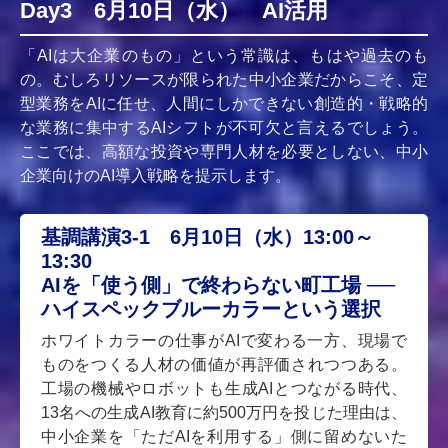
Day3 6月10日（水） AI活用
「AIは大企業のもの」という常識は、もはや過去のも
の。むしろリソースが限られた中小企業だからこそ、定
型業務をAIに任せ、人間にしかできない創造的・戦略的
な業務に集中するAIシフトが不可欠と言えるでしょう。
ここでは、高額な投資や専門人材を必要としない、中小
企業向けのAI導入戦略を提示します。
基調講演3-1 6月10日（水）13:00～
13:30
AIを「使う側」で終わらない町工場 ──
ハイスペックブルーカラーという選択
ホワイトカラーの仕事がAIで変わる一方、現場で
ものをつくる人材の価値が再評価されつつある。
工場の機械やロボットも生成AIとつながる時代、
13名への生成AI教育に約500万円を投じた理由は、
中小企業を「ただAIを利用する」側に留めないた