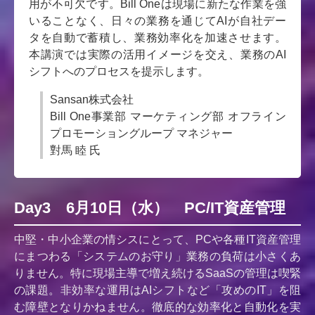
用が不可欠です。Bill Oneは現場に新たな作業を強
いることなく、日々の業務を通じてAIが自社デー
タを自動で蓄積し、業務効率化を加速させます。
本講演では実際の活用イメージを交え、業務のAI
シフトへのプロセスを提示します。
Sansan株式会社
Bill One事業部 マーケティング部 オフライン
プロモーショングループ マネジャー
對馬 睦 氏
Day3 6月10日（水） PC/IT資産管理
中堅・中小企業の情シスにとって、PCや各種IT資産管理
にまつわる「システムのお守り」業務の負荷は小さくあ
りません。特に現場主導で増え続けるSaaSの管理は喫緊
の課題。非効率な運用はAIシフトなど「攻めのIT」を阻
む障壁となりかねません。徹底的な効率化と自動化を実