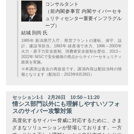
コンサルタント
（前内閣参事官 内閣サイバーセキ
ュリティセンター重要インフラグル
ープ）
結城 則尚 氏
1985年 新潟県庁入庁、県営プラントの運転、保守、設
計、建設等担当。1993年 経産省で水力、1996～2003年
火力・原子力安全規制、消費者安全規制を歴任、2013～
2022年 NISCで安全確保の視点からサイバーセキュリティ
政策を実施。
※本講演は過去の再放送です。講演内容は配信当時の情
報となります（配信日：2023年8月28日）
セッション1-1 2月26日 10:50～11:20
情シス部門以外にも理解しやすいソフォ
スのサイバー攻撃対策
高度化するサイバー脅威に対応するために、さま
ざまなソリューションが登場しております。一方