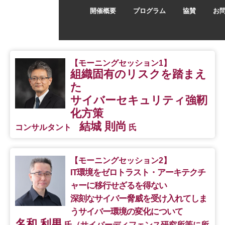
開催概要
プログラム
協賛
お
【モーニングセッション1】
組織固有のリスクを踏まえ
た
サイバーセキュリティ強靭
化方策
結城 則尚
コンサルタント
氏
【モーニングセッション2】
IT環境をゼロトラスト・アーキテクチ
ャーに移行せざるを得ない
深刻なサイバー脅威を受け入れてしま
うサイバー環境の変化について
名和 利男
氏（サイバーディフェンス研究所等に所