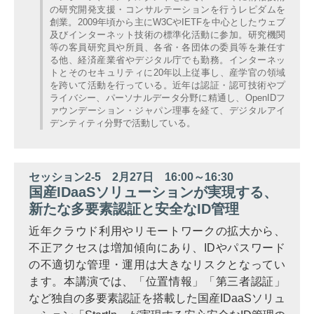
の研究開発支援・コンサルテーションを行うレピダムを
創業。2009年頃から主にW3CやIETFを中心としたウェブ
及びインターネット技術の標準化活動に参加。研究機関
等の客員研究員や所員、各省・各団体の委員等を兼任す
る他、経済産業省やデジタル庁でも勤務。インターネッ
トとそのセキュリティに20年以上従事し、産学官の領域
を跨いて活動を行っている。近年は認証・認可技術やプ
ライバシー、パーソナルデータ分野に精通し、OpenIDフ
ァウンデーション・ジャパン理事を経て、デジタルアイ
デンティティ分野で活動している。
セッション2-5 2月27日 16:00～16:30
国産IDaaSソリューションが実現する、
新たな多要素認証と安全なID管理
近年クラウド利用やリモートワークの拡大から、
不正アクセスは増加傾向にあり、IDやパスワード
の不適切な管理・運用は大きなリスクとなってい
ます。本講演では、「位置情報」「第三者認証」
など独自の多要素認証を搭載した国産IDaaSソリュ