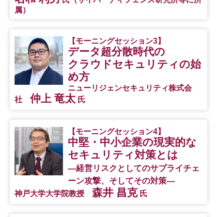
属）
【モーニングセッション3】
データ超分散時代の
クラウドセキュリティの始
め方
ニューリジェンセキュリティ株式会
仲上 竜太
社
氏
【モーニングセッション4】
中堅・中小企業の現実的な
セキュリティ対策とは
―経営リスクとしてのサプライチェ
ーン攻撃、そしてその対策―
森井 昌克
神戸大学大学院教授
氏