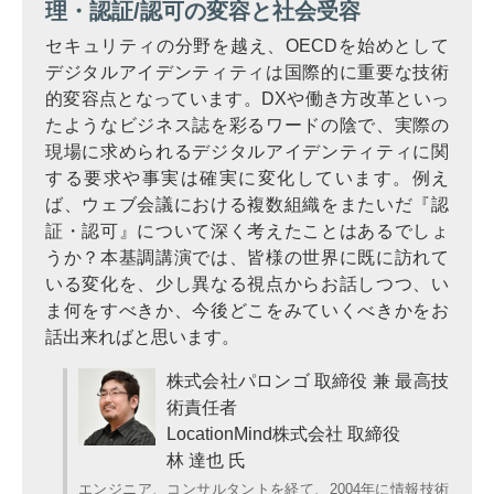
理・認証/認可の変容と社会受容
セキュリティの分野を越え、OECDを始めとして
デジタルアイデンティティは国際的に重要な技術
的変容点となっています。DXや働き方改革といっ
たようなビジネス誌を彩るワードの陰で、実際の
現場に求められるデジタルアイデンティティに関
する要求や事実は確実に変化しています。例え
ば、ウェブ会議における複数組織をまたいだ『認
証・認可』について深く考えたことはあるでしょ
うか？本基調講演では、皆様の世界に既に訪れて
いる変化を、少し異なる視点からお話しつつ、い
ま何をすべきか、今後どこをみていくべきかをお
話出来ればと思います。
株式会社パロンゴ 取締役 兼 最高技
術責任者
LocationMind株式会社 取締役
林 達也 氏
エンジニア、コンサルタントを経て、2004年に情報技術