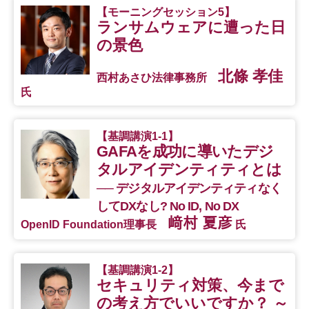
【モーニングセッション5】
ランサムウェアに遭った日
の景色
北條 孝佳
西村あさひ法律事務所
氏
【基調講演1-1】
GAFAを成功に導いたデジ
タルアイデンティティとは
── デジタルアイデンティティなく
してDXなし? No ID, No DX
﨑村 夏彦
OpenID Foundation理事長
氏
【基調講演1-2】
セキュリティ対策、今まで
の考え方でいいですか？ ～