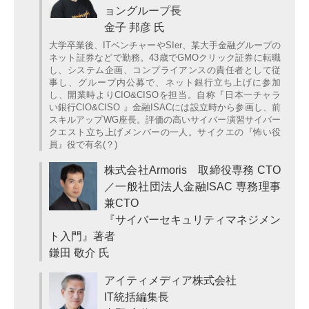
ョングループ長
金子 邦彦 氏
大学卒業後、ITベンチャーやSIer、某大手金融グループの
ネット証券などで勤務。43歳でGMOクリック証券に転職
し、システム企画、コンプライアンスの責任者として従
事し、グループ内公募で、ネット銀行立ち上げに参加
し、開業時よりCIO&CISOを担当。自称『日本一チャラ
い銀行CIO&CISO 』金融ISACには設立時から参画し、前
スキルアップWG座長。評価の高いサイバー演習サイバー
クエスト立ち上げメンバーの一人。サイクエの『怖い役
員』役で有名(？)
株式会社Armoris 取締役専務 CTO
／一般社団法人金融ISAC 専務理事
兼CTO
『サイバーセキュリティマネジメン
ト入門』著者
鎌田 敬介 氏
アイティメディア株式会社
IT統括編集長