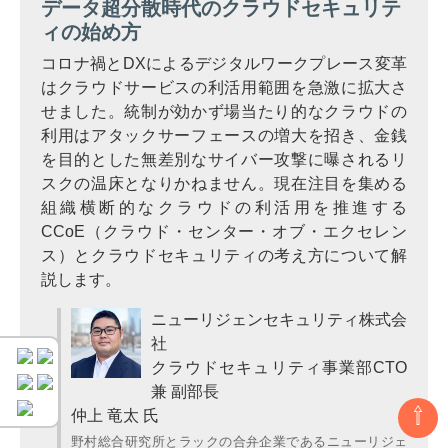
データ超分散時代のクラウドセキュリテ
ィの始め方
コロナ禍とDXによるデジタルワークプレース変革
はクラウドサービスの利活用範囲を急激に拡大さ
せました。統制が効かず場当たり的なクラウドの
利用はアタックサーフェースの増大を招き、金銭
を目的とした無差別なサイバー攻撃に曝されるリ
スクの温床となりかねません。現在注目を集める
組織横断的なクラウドの利活用を推進する
CCoE（クラウド・センター・オブ・エクセレン
ス）とクラウドセキュリティの考え方について解
説します。
ニューリジェンセキュリティ株式会
社
クラウドセキュリティ事業部CTO
兼 副部長
⇧
仲上 竜太 氏
野村総合研究所とラックの合弁企業であるニューリジェ