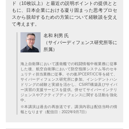
ド（10枚以上）と最近の説明ポイントの提供とと
もに、日本企業における凝り固まった思考プロセ
スから脱却するための方策について経験談を交え
て考えます。
名和 利男 氏
（サイバーディフェンス研究所等に
所属）
海上自衛隊において護衛艦での戦闘情報中枢業務に従事
した後、航空自衛隊において防空指揮システム等のセキ
ュリティ担当業務に従事。その後JPCERT/CC等を経て、
サイバーディフェンス研究所に参加。インシデントハン
ドリングの経験と実績を活かし、CSIRT構築及びサイバ
ー演習の支援サービスを提供。併せてサイバーインテリ
ジェンスやアクティブディフェンスに関する活動を強化
中。
※本講演は過去の再放送です。講演内容は配信当時の情
報となります（配信日：2022年9月7日）