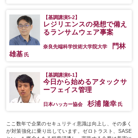
【基調講演5-2】
レジリエンスの発想で備え
るランサムウェア事案
門林
奈良先端科学技術大学院大学
雄基
氏
【基調講演6-1】
今日から始めるアタックサ
ーフェイス管理
杉浦 隆幸
日本ハッカー協会
氏
ここ数年で企業のセキュリティ意識は向上し、その多く
が対策強化に乗り出しています。ゼロトラスト、SASE