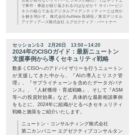
営者が知らないサイバービジネスの核心」ではネット上
で事件・事故が繰り返されるのはなぜか？ サイバービジ
ネスの核心であるデジタルアイデンティティーとは何か
を解き明かす。株式会社Authlete 取締役／東京デジタル
アイディア―ズ株式会社 エグゼクティブ・パートナー
セッション1-3 2月26日 13:50～14:20
2024年のCISOガイド：最新ニュートン
支援事例から導くセキュリティ戦略
数多くCISOへのアドバイザリーを行うニュートン
が支援してきた中から、『AIの導入とリスク管
理』、『サプライチェーンを含めたデータガバナ
ンス』、『人材獲得・育成戦略』、そして『ASM
等への投資対効果』など、具体的な最新相談事例
をもとに、2024年に組織がとるべきセキュリティ
戦略と施策をご紹介いたします。
ニュートン・コンサルティング株式会社
第二カンパニー エグゼクティブコンサルタン