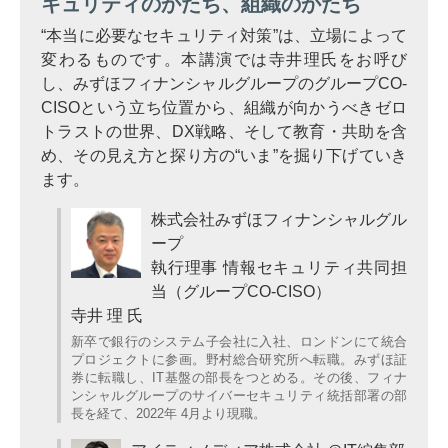
キュリティのかたち、組織のかたち
“本当に必要なセキュリティ対策”は、立場によって
変わるものです。本講演では寺井理氏をお呼び
し、みずほフィナンシャルグループのグループCO-
CISOという立ち位置から、組織が向かうべきゼロ
トラストの世界、DX戦略、そして教育・共助を含
め、その見え方と探り方の“いま”を掘り下げていき
ます。
株式会社みずほフィナンシャルグル
ープ
執行理事 情報セキュリティ共同担
当（グループCO-CISO）
寺井 理 氏
新卒で銀行のシステム子会社に入社、ロンドンにて統合
プロジェクトに参画。野村総合研究所へ転職。みずほ証
券に転職し、IT基盤の部長をつとめる。その後、フィナ
ンシャルグループのサイバーセキュリティ統括部署の部
長を経て、2022年 4月より現職。