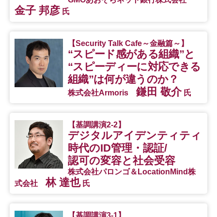
金子 邦彦
氏
【Security Talk Cafe～金融篇～】
“スピード感がある組織”と
“スピーディーに対応できる
組織”は何が違うのか？
鎌田 敬介
株式会社Armoris
氏
【基調講演2-2】
デジタルアイデンティティ
時代のID管理・認証/
認可の変容と社会受容
株式会社パロンゴ＆LocationMind株
林 達也
式会社
氏
【基調講演3-1】