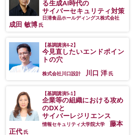
る生成AI時代の
サイバーセキュリティ対策
日清食品ホールディングス株式会社
成田 敏博
氏
【基調講演4-2】
今見直したいエンドポイン
トの穴
川口 洋
株式会社川口設計
氏
【基調講演5-1】
企業等の組織における攻め
のDXと
サイバーレジリエンス
藤本
情報セキュリティ大学院大学
正代
氏