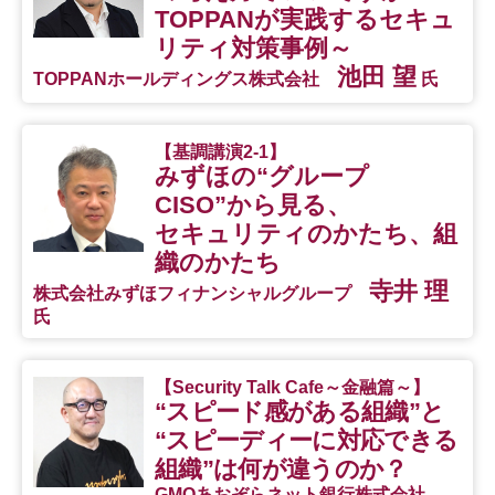
TOPPANが実践するセキュ
リティ対策事例～
池田 望
TOPPANホールディングス株式会社
氏
【基調講演2-1】
みずほの“グループ
CISO”から見る、
セキュリティのかたち、組
織のかたち
寺井 理
株式会社みずほフィナンシャルグループ
氏
【Security Talk Cafe～金融篇～】
“スピード感がある組織”と
“スピーディーに対応できる
組織”は何が違うのか？
GMOあおぞらネット銀行株式会社