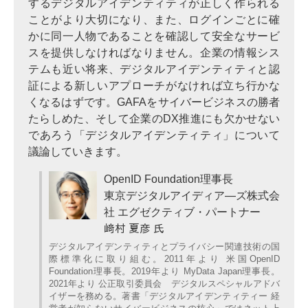
するデジタルアイデンティティが正しく作られる
ことがより大切になり、また、ログインごとに確
かに同一人物であることを確認して安全なサービ
スを提供しなければなりません。企業の情報シス
テムも近い将来、デジタルアイデンティティと認
証による新しいアプローチがなければ立ち行かな
くなるはずです。GAFAをサイバービジネスの勝者
たらしめた、そして企業のDX推進にも欠かせない
であろう「デジタルアイデンティティ」について
議論していきます。
OpenID Foundation理事長
東京デジタルアイディア―ズ株式会
社 エグゼクティブ・パートナー
﨑村 夏彦 氏
デジタルアイデンティティとプライバシー関連技術の国
際標準化に取り組む。2011年より 米国OpenID
Foundation理事長。2019年より MyData Japan理事長。
2021年より 公正取引委員会 デジタルスペシャルアドバ
イザーを務める。著書「デジタルアイデンティティー 経