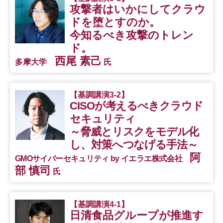
攻撃者はいかにしてクラウ
ドを堕とすのか。
今知るべき攻撃のトレン
ド。
西尾 素己
多摩大学
氏
【基調講演3-2】
CISOが考えるべきクラウド
セキュリティ
～脅威とリスクをモデル化
し、対策へつなげる手法～
阿
GMOサイバーセキュリティ by イエラエ株式会社
部 慎司
氏
【基調講演4-1】
日清食品グループが推進す