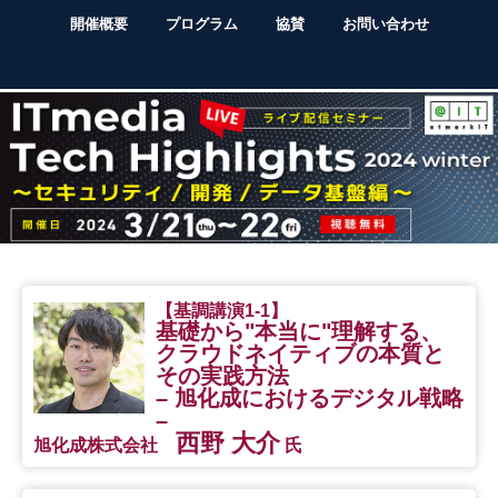
開催概要
プログラム
協賛
お問い合わせ
【基調講演1-1】
基礎から"本当に"理解する、
クラウドネイティブの本質と
その実践方法
– 旭化成におけるデジタル戦略
–
西野 大介
旭化成株式会社
氏