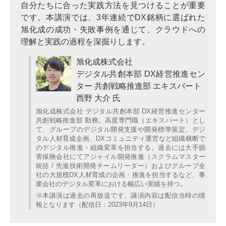
自分たちに合った実践方法を見つけることが重要
です。本講演では、3年連続でDX銘柄に選ばれた
旭化成の成功・失敗事例を通じて、クラウドへの
理解と実践の過程を深掘りします。
旭化成株式会社
デジタル共創本部 DX経営推進セン
ター 共創戦略推進部 エキスパート
西野 大介 氏
旭化成株式会社 デジタル共創本部 DX経営推進センター
共創戦略推進部 勤務。高度専門職（エキスパート）とし
て、グループのデジタル開発支援や開発標準策定、デジ
タル人材育成企画、DXコミュニティ運営など組織横断で
のデジタル推進・組織変革を担当する。過去には大手損
害保険会社にてアジャイル開発推進（スクラムマスター
統括 / 先進技術開発チームリーダー）およびグループ全
社の大規模DX人材育成の企画・推進を担当するなど、事
業会社のデジタル変革における幅広い実績を持つ。
※本講演は過去の再放送です。講演内容は配信当時の情
報となります（配信日：2023年9月14日）