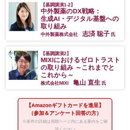
【基調講演1-2】
中外製薬のDX戦略：
生成AI・デジタル基盤への
取り組み
志済 聡子
中外製薬株式会社
氏
【基調講演2】
MIXIにおけるゼロトラスト
の取り組み ～これまでと
これから～
亀山 直生
株式会社MIXI
氏
【Amazonギフトカードを進呈】
（参加＆アンケート回答の方）
※条件の詳細は視聴ページ内にある案内をご確
認ください