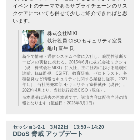
イベントのテーマであるサプライチェーンのリス
クケアについても併せて少しご紹介できればと思
います。
株式会社MIXI
執行役員 CISO セキュリティ室長
亀山 直生 氏
新卒で情報・通信システム企業に入社し、脆弱性診断サ
ービスの実務に携わる。2015年6月に株式会社ミクシィ
（現 株式会社MIXI）に入社。主に社内における脆弱性
診断、Iaas監視、CSIRT、教育研修、ゼロトラスト、各
種啓発など情報セキュリティに関する業務に従事。2021
年1月、当社開発本部 セキュリティ室長就任（現任）。
2023年4月より、当社執行役員CISO（現任）。
※本講演は過去の再放送です。講演内容は配信当時の情
報となります（配信日：2023年3月1日）
セッション2-1 3月22日 13:50～14:20
DDoS 脅威 アップデート