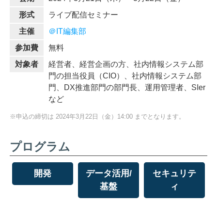
形式
ライブ配信セミナー
主催
＠IT編集部
参加費
無料
対象者
経営者、経営企画の方、社内情報システム部
門の担当役員（CIO）、社内情報システム部
門、DX推進部門の部門長、運用管理者、SIer
など
※申込の締切は 2024年3月22日（金）14:00 までとなります。
プログラム
開発
データ活用/
セキュリテ
基盤
ィ