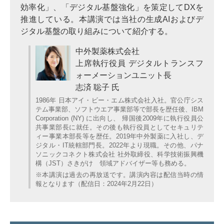
効率化」、「デジタル基盤強化」を策定してDXを
推進している。本講演では当社の生成AIおよびデ
ジタル基盤の取り組みについて紹介する。
中外製薬株式会社
上席執行役員 デジタルトランスフ
ォーメーションユニット長
志済 聡子 氏
1986年 日本アイ・ビー・エム株式会社入社。官公庁シス
テム事業部、ソフトウエア事業部等で部長を歴任後、IBM
Corporation (NY) に出向し、 帰国後2009年に執行役員公
共事業部長に就任。その後も執行役員としてセキュリテ
ィー事業本部長等を歴任。2019年中外製薬に入社し、デ
ジタル・IT統轄部門長。2022年より現職。その他、パナ
ソニックコネクト株式会社 社外取締役、科学技術振興機
構（JST）さきがけ 領域アドバイザー等も務める。
※本講演は過去の再放送です。講演内容は配信当時の情
報となります（配信日：2024年2月22日）