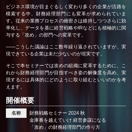
ビジネス環境が目まぐるしく変わり多くの企業が活路を
模索する中、財務経理部門にも変革が求められていま
す。従来の業務プロセスの緻密さは維持しつつさらに効
率化し、データを基に経営戦略やIRなどにも積極的に関
与する「攻め」の部門への変革です。
――こうした議論はここ数年繰り返されていますが、実
現できている企業は未だ少ないのが現実です。
そこで本セミナーでは攻めの組織に変革するために、こ
れから財務経理部門が目指すべき姿の解像度を高め、実
現するには具体的にどのように取り組むといいのかを考
えます。
開催概要
名称
財務戦略セミナー 2024 秋
金庫番を越えていけ 経営参謀になる
「攻め」の財務経理部門の作り方