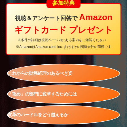
参加特典
Amazon
視聴＆アンケート回答で
ギフトカード プレゼント
※条件の詳細は視聴ページ内にある案内をご確認ください
※AmazonはAmazon.com, Inc. またはその関連会社の商標です
これからの
財務経理の
あるべき姿
「攻め」の
部門に変革
するためには
変革の
ハードルを
どう越えるか