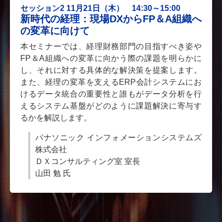
セッション2 11月21日（木） 14:30～15:00
新時代の経理：現場DXからFP＆A組織へ
の変革に向けて
本セミナーでは、経理財務部門の目指すべき姿や
FP＆A組織への変革に向かう際の課題を明らかに
し、それに対する具体的な解決策を提案します。
また、経理の変革を支えるERP会計システムにお
けるデータ統合の重要性と誰もがデータ分析を行
えるシステム基盤がどのように課題解決に寄与す
るかを解説します。
パナソニック インフォメーションシステムズ
株式会社
ＤＸコンサルティング室 室長
山田 勉 氏