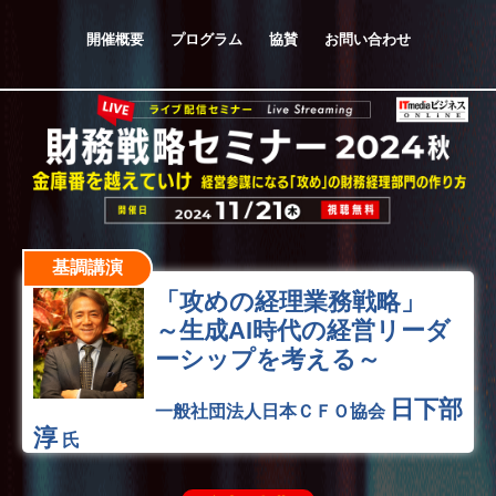
開催概要
プログラム
協賛
お問い合わせ
基調講演
「攻めの経理業務戦略」
～生成AI時代の経営リーダ
ーシップを考える～
日下部
一般社団法人日本ＣＦＯ協会
淳
氏