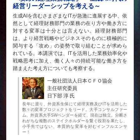
経営リーダーシップを考える～
生成AIを含むさまざまなITが急激に進展する中、依
然として経理財務部門の業務の在り方や働き方に
対する変革は十分とは言えない。経理財務部門
は、より経営戦略やビジネスそのものに積極的に
関与する「攻め」の姿勢で取り組むことが求めら
れている。本講演では、ITを活用した業務効率化や
戦略思考に加え、働く人々の持続可能な働き方を
踏まえた考え方についても考察する。
一般社団法人日本ＣＦＯ協会
主任研究委員
日下部 淳 氏
長年に渡り、外資系生保にて経理実務及びITを活用した
数々の変革プロジェクトをリード。大手コンサルファー
ム、外資系大手SWベンダーを経て、現在は独立。分断さ
れがちな複数のステイクホルダーを繋ぐ役割を果たし、
小手先ではない、本質的な変革を好むインフルエンサ
ー！