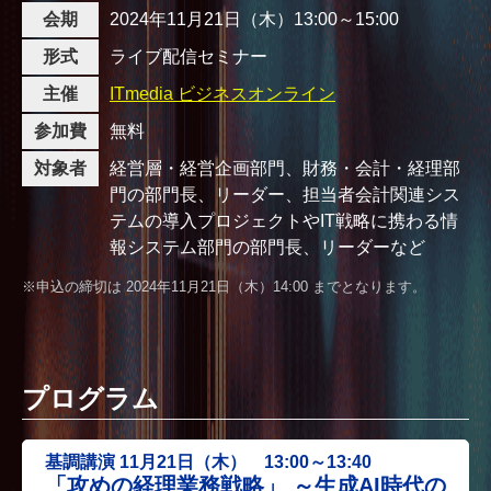
会期
2024年11月21日（木）13:00～15:00
形式
ライブ配信セミナー
主催
ITmedia ビジネスオンライン
参加費
無料
対象者
経営層・経営企画部門、財務・会計・経理部
門の部門長、リーダー、担当者会計関連シス
テムの導入プロジェクトやIT戦略に携わる情
報システム部門の部門長、リーダーなど
※申込の締切は 2024年11月21日（木）14:00 までとなります。
プログラム
基調講演 11月21日（木） 13:00～13:40
「攻めの経理業務戦略」 ～生成AI時代の