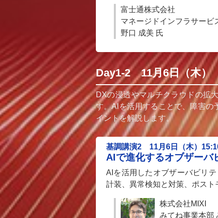
富士通株式会社
マネージドインフラサービ
野口 成美 氏
Day1-2 11月6日（木） O
DXの浸透やマルチクラウドの拡大に
す。AIを活用することで、障害の予
イントを解説します。
基調講演2 11月6日（木）15:10
AIで進化するオブザー
AIを活用したオブザーバビリ
計装、異常検知と対策、ポストモ
株式会社MIXI
みてね事業本部 