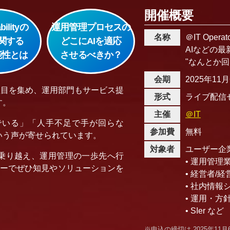
開催概要
bilityの
運用管理プロセスの
名称
＠IT Operat
関する
どこにAIを適応
AIなどの最
能性とは
させるべきか？
"なんとか
会期
2025年11
が注目を集め、運用部門もサービス提
形式
ライブ配信
す。
主催
＠IT
でいる」「人手不足で手が回らな
参加費
無料
いう声が寄せられています。
対象者
ユーザー企
乗り越え、運用管理の一歩先へ行
• 運用管
ナーでぜひ知見やソリューションを
• 経営者/
• 社内情
• 運用・
• SIer など
※申込の締切は 2025年11月