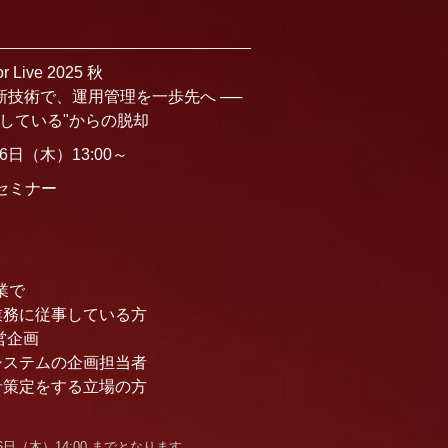
or Live 2025 秋
新技術で、運用管理を一歩先へ ──
回している"からの脱却
月6日（木）13:00～
セミナー
業で
理業務に従事している方
経営企画
報システムの企画担当者
方針策定をする立場の方
6日（木）14:00 までとなります。