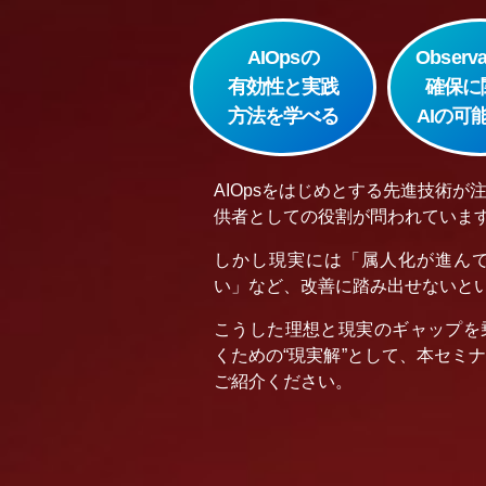
AIOpsの
Observa
有効性と実践
確保に
方法を学べる
AIの可
AIOpsをはじめとする先進技術
供者としての役割が問われていま
しかし現実には「属人化が進ん
い」など、改善に踏み出せないと
こうした理想と現実のギャップを
くための“現実解”として、本セミ
ご紹介ください。