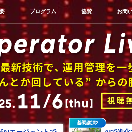
要
プログラム
協賛
お問
基調講演2
ーがAIエージェントで
AIで進