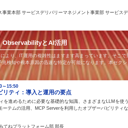
ス事業本部 サービスデリバリーマネジメント事業部 サービス
bservabilityとAI活用
より、IT運用の複雑性はますます高まっています。そこで重要なのが
兆検知や根本原因の迅速な特定が可能になります。本セクションではOb
～15:50
バビリティ：導入と運用の要点
ティを進めるために必要な基礎的な知識、さまざまなLLMを使う
ーテムの活用、MCP Serverを利用したオブザーバビリテ
みてねプラットフォーム部 部長