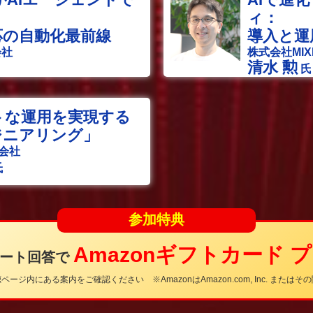
ィ：
応の自動化最前線
導入と運
会社
株式会社MIX
清水 勲
氏
トな運用を実現する
ジニアリング」
会社
氏
参加特典
Amazonギフトカード 
ケート回答で
ージ内にある案内をご確認ください ※AmazonはAmazon.com, Inc. または