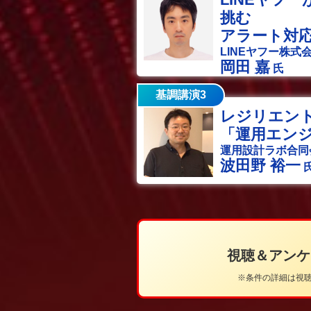
挑む
アラート対
LINEヤフー株式
岡田 嘉
氏
基調講演3
レジリエン
「運用エン
運用設計ラボ合同
波田野 裕一
視聴＆アン
※条件の詳細は視聴ペ