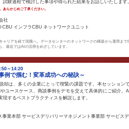
、試験過程で検討した事項や得られた結果をお話しいたします
。あらかじめご了承ください。
式会社
CBU インフラCBU ネットワークユニット
キャリアを経て現職へ。データセンターのネットワークの構築から運用まで
ら、最近ではAIの活用をめざしています。
0～14:20
最新事例で掴む！変革成功への秘訣～
脱却は、多くの企業にとって喫緊の課題です。本セッション
用例やユースケース、商談事例をデモを交えて具体的にご紹介。A
実現するベストプラクティスを解説します。
事業本部 サービスデリバリーマネジメント事業部 サービスデ