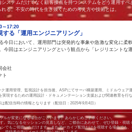
社内システムだけでなく顧客接点を持つシステムをどう運用すべ
られる。不安の時代を生き抜くための考え方や技術とは。
～17:20
現する「運用エンジニアリング」
る今日において、運用部門は突発的な事象や急激な変化に柔
。今回はエンジニアリングという観点から「レジリエントな
同会社
クト
トワーク運用管理、監視設計を担当後、ASPにてサーバ構築運用、ミドルウェア
を実現するための運用設計・ドキュメンテーション支援および関連教育を行
は配信当時の情報となります（配信日：2025年9月4日）
ーブルが変更になる場合がございます。あらかじめご了承ください。
ます。気になるセッションの見直しなど、ご都合にあわせて、ぜひ登録・視聴
ョンでもご視聴いただけます。またアーカイブ配信だけを視聴する場合でも、
ら、登録者の方にメールでお知らせいたします。