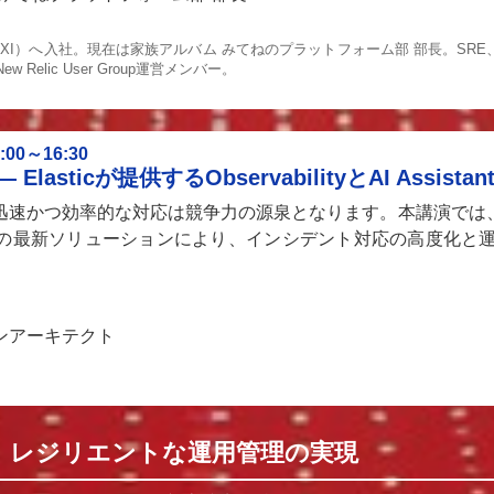
MIXI）へ入社。現在は家族アルバム みてねのプラットフォーム部 部長。SR
Relic User Group運営メンバー。
0～16:30
lasticが提供するObservabilityとAI Assista
速かつ効率的な対応は競争力の源泉となります。本講演では、Elastic
含むAIOpsの最新ソリューションにより、インシデント対応の高度
ンアーキテクト
木） レジリエントな運用管理の実現