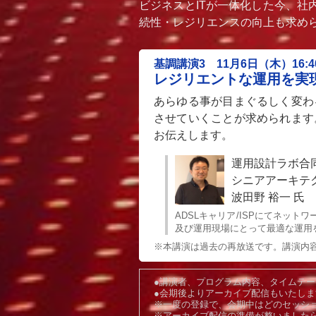
ビジネスとITが一体化した今、
続性・レジリエンスの向上も求め
基調講演3 11月6日（木）16:40
レジリエントな運用を実
あらゆる事が目まぐるしく変わ
させていくことが求められます
お伝えします。
運用設計ラボ合
シニアアーキテ
波田野 裕一 氏
ADSLキャリア/ISPにてネッ
及び運用現場にとって最適な運用
※本講演は過去の再放送です。講演内容
●講演者、プログラム内容、タイムテ
●会期後よりアーカイブ配信もいたし
※一度の登録で、会期中はどのセッシ
※アーカイブ配信の準備が整いました