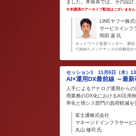
ました。本発表では、その設計
※本講演のアーカイブ配信はございません
LINEヤフー株
サービスインフラ
岡田 嘉 氏
ネットワーク装置ベンダー、通信
て始めたメンテナンスの自動化か
セッション1 11月6日（木）13:5
AI×運用DX最前線 ～
人手によるアナログ運用からの
用業務のDX化におけるAI活
率化と情シス部門の負荷軽減を
富士通株式会社
マネージドインフラサービス
丸山 修司 氏