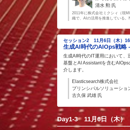
清水 勲 氏
2011年に株式会社ミクシィ（現
織で、AIの活用を推進している。New 
セッション2 11月6日（木）16:0
生成AI時代のAIOps戦略 ― E
生成AI時代のIT運用において、迅
基盤とAI Assistantを
介します。
Elasticsearch株式会社
プリンシパルソリューショ
古久保 武雄 氏
Day1-3 11月6日（